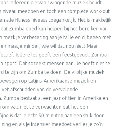
 voor iedereen die van swingende muziek houdt.
en niveau meedoen en toch een complete work-out
en alle fitness niveaus toegankelijk. Het is makkelijk
s dat Zumba goed kan helpen bij het bereiken van
n merk je verbetering aan je taille en dijbenen met
en maatje minder, wie wil dat nou niet? Maar
ffectief. Iedere les geeft een feestgevoel. Zumba
n sport. Dat spreekt mensen aan. Je hoeft niet te
 te zijn om Zumba te doen. De vrolijke muziek
er bewegen op Latijns-Amerikaanse muziek en
g vet afschudden van de vervelende
 Zumba bestaat al een jaar of tien in Amerika en
arom valt niet te verwachten dat het een
 fijne is dat je echt 50 minuten aan een stuk door
ning en als je intensief meedoet verlies je zo’n