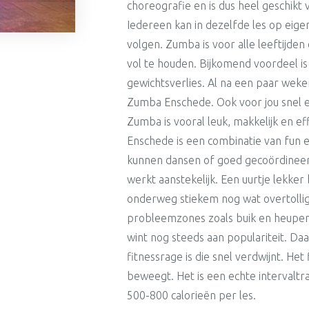
choreografie en is dus heel geschikt
Iedereen kan in dezelfde les op eig
volgen. Zumba is voor alle leeftijden 
vol te houden. Bijkomend voordeel i
gewichtsverlies. Al na een paar weke
Zumba Enschede. Ook voor jou snel e
Zumba is vooral leuk, makkelijk en e
Enschede is een combinatie van fun e
kunnen dansen of goed gecoördineerd
werkt aanstekelijk. Een uurtje lekk
onderweg stiekem nog wat overtolli
probleemzones zoals buik en heupen.
wint nog steeds aan populariteit. Da
fitnessrage is die snel verdwijnt. Het
beweegt. Het is een echte intervaltrai
500-800 calorieën per les.